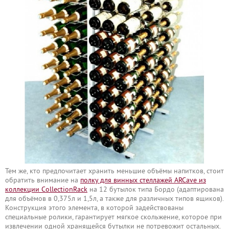
Тем же, кто предпочитает хранить меньшие объёмы напитков, стоит
обратить внимание на
полку для винных стеллажей ARCave из
коллекции CollectionRack
на 12 бутылок типа Бордо (адаптирована
для объёмов в 0,375л и 1,5л, а также для различных типов ящиков).
Конструкция этого элемента, в которой задействованы
специальные ролики, гарантирует мягкое скольжение, которое при
извлечении одной хранящейся бутылки не потревожит остальных.