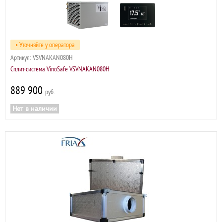
• Уточняйте у оператора
Артикул:
VSVNAKAN080H
Сплит-система VinoSafe VSVNAKAN080H
889 900
р
Нет в наличии