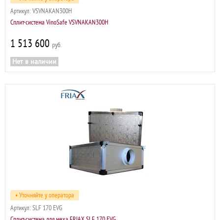
Артикул:
VSVNAKAN300H
Сплит-система VinoSafe VSVNAKAN300H
1 513 600
р
Нет в наличии
• Уточняйте у оператора
Артикул:
SLF 170 EVG
Сплит-система для меха FRIAX SLF 170 EVG