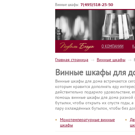
7
(
495
)
518-25-50
Винные шкафы:
О КОМПАНИИ
К
Главная страница
→
Винные шкафы
→
Винные шкафы для д
Винные шкафы для дома встречаются сего
которым нравится дополнять еду интерес
действительно подарило удовольствие, е
помощь винные шкафы для дома разной в
бутылки, чтобы открыть их спустя годы,
пару охлаждённых бутылок, чтобы без до
•
•
Монотемпературные винные
Дв
шкафы
ш