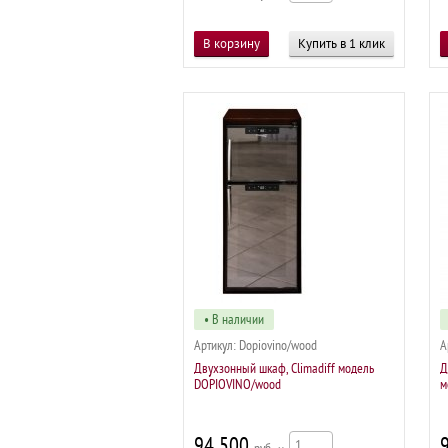
Купить в 1 клик
• В наличии
Артикул:
Dopiovino/wood
А
Двухзонный шкаф, Climadiff модель
Д
DOPIOVINO/wood
м
94 500