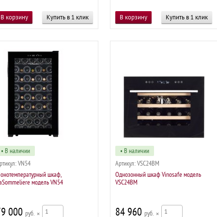
Купить в 1 клик
Купить в 1 клик
• В наличии
• В наличии
ртикул:
VN54
Артикул:
VSC24BM
онотемпературный шкаф,
Однозонный шкаф Vinosafe модель
aSommeliere модель VN54
VSC24BM
79 000
84 960
р
×
р
×