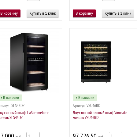
Купить в 1 клик
Купить в 1 клик
• В наличии
• В наличии
ртикул:
SLS45DZ
Артикул:
VSU46BD
вухзонный шкаф, LaSommeliere
Двухзонный винный шкаф Vinosafe
одель SLS45DZ
модель VSU46BD
97 000
97 726,50