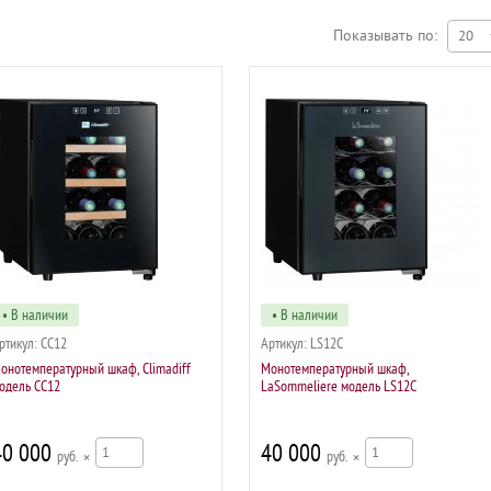
сессуары для винных шкафов
Показывать по:
• В наличии
• В наличии
ртикул:
CC12
Артикул:
LS12C
онотемпературный шкаф, Climadiff
Монотемпературный шкаф,
одель CC12
LaSommeliere модель LS12C
40 000
40 000
р
×
р
×