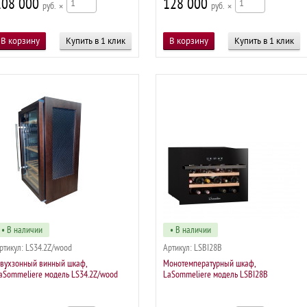
108 000
128 000
р
×
р
×
Купить в 1 клик
Купить в 1 клик
• В наличии
• В наличии
ртикул:
LS34.2Z/wood
Артикул:
LSBI28B
вухзонный винный шкаф,
Монотемпературный шкаф,
aSommeliere модель LS34.2Z/wood
LaSommeliere модель LSBI28B