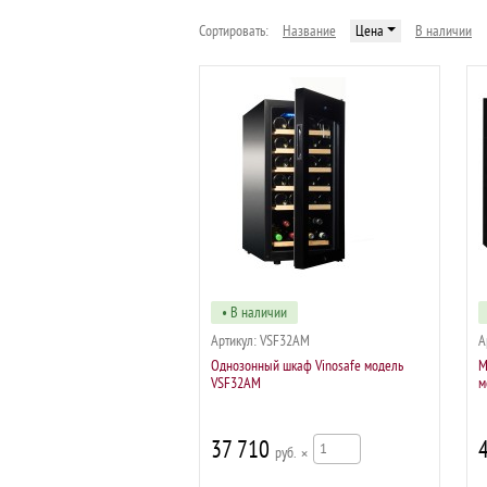
•
•
Мультитемпературные винные
Ак
шкафы
Сортировать:
Название
Цена
В наличии
• В наличии
Артикул:
VSF32AM
А
Однозонный шкаф Vinosafe модель
М
VSF32AM
м
37 710
р
×