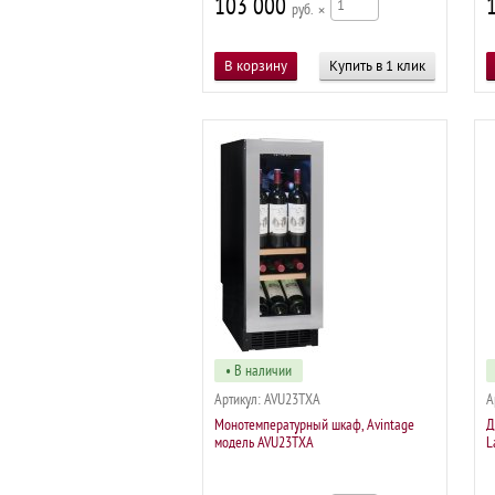
103 000
р
×
Купить в 1 клик
• В наличии
Артикул:
AVU23TXA
А
Монотемпературный шкаф, Avintage
Д
модель AVU23TXA
L