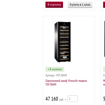
Купить в 1 клик
• В наличии
Артикул:
VSF38AM
А
Однозонный шкаф Vinosafe модель
М
VSF38AM
м
47 160
р
×