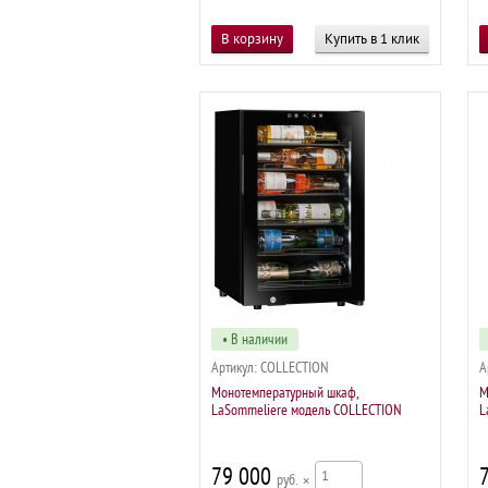
Купить в 1 клик
• В наличии
Артикул:
COLLECTION
А
Монотемпературный шкаф,
М
LaSommeliere модель COLLECTION
L
79 000
р
×