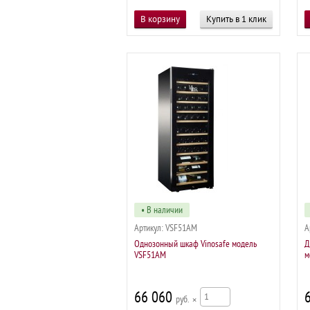
Купить в 1 клик
• В наличии
Артикул:
VSF51AM
А
Однозонный шкаф Vinosafe модель
Д
VSF51AM
м
66 060
р
×