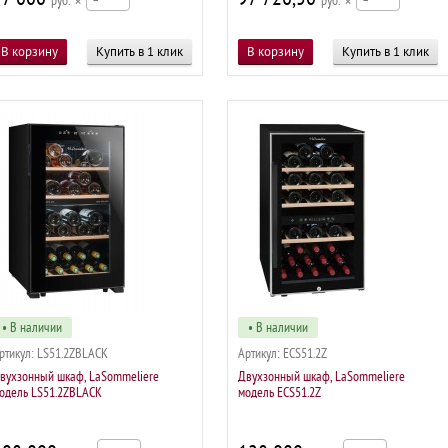
р
×
р
×
Купить в 1 клик
Купить в 1 клик
• В наличии
• В наличии
ртикул:
LS51.2ZBLACK
Артикул:
ECS51.2Z
вухзонный шкаф, LaSommeliere
Двухзонный шкаф, LaSommeliere
одель LS51.2ZBLACK
модель ECS51.2Z