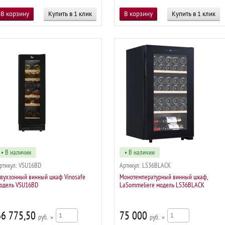
Купить в 1 клик
Купить в 1 клик
• В наличии
• В наличии
ртикул:
VSU16BD
Артикул:
LS36BLACK
вухзонный винный шкаф Vinosafe
Монотемпературный винный шкаф,
одель VSU16BD
LaSommeliere модель LS36BLACK
66 775,50
75 000
р
×
р
×