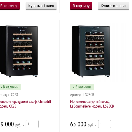
Купить в 1 клик
Купить в 1 клик
• В наличии
• В наличии
ртикул:
CC28
Артикул:
LS28CB
онотемпературный шкаф, Climadiff
Монотемпературный шкаф,
одель CC28
LaSommeliere модель LS28CB
59 000
65 000
р
×
р
×