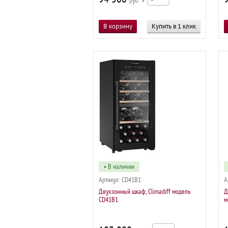
р
×
Купить в 1 клик
• В наличии
Артикул:
CD41B1
А
Двухзонный шкаф, Climadiff модель
Д
CD41B1
м