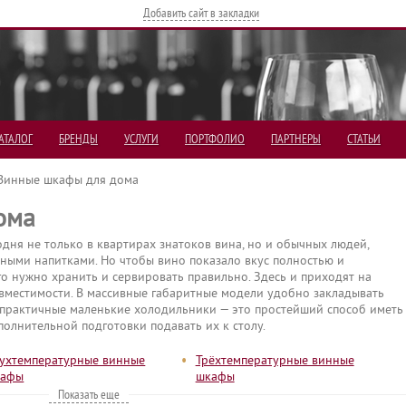
Добавить сайт в закладки
АТАЛОГ
БРЕНДЫ
УСЛУГИ
ПОРТФОЛИО
ПАРТНЕРЫ
СТАТЬИ
Винные шкафы для дома
ома
дня не только в квартирах знатоков вина, но и обычных людей,
ными напитками. Но чтобы вино показало вкус полностью и
го нужно хранить и сервировать правильно. Здесь и приходят на
местимости. В массивные габаритные модели удобно закладывать
 а практичные маленькие холодильники — это простейший способ иметь
полнительной подготовки подавать их к столу.
•
ухтемпературные винные
Трёхтемпературные винные
кафы
шкафы
Показать еще