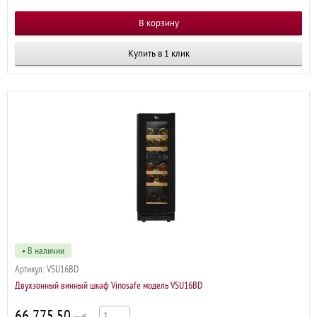
Купить в 1 клик
• В наличии
Артикул:
VSU16BD
Двухзонный винный шкаф Vinosafe модель VSU16BD
66 775,50