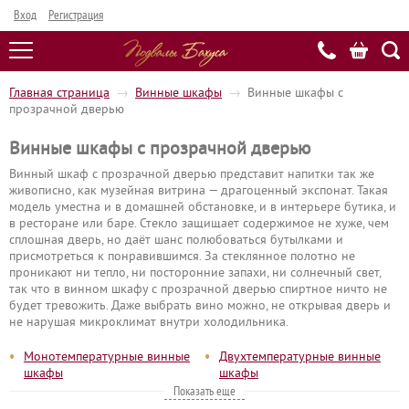
Вход
Регистрация
Главная страница
→
Винные шкафы
→
Винные шкафы с
прозрачной дверью
Винные шкафы с прозрачной дверью
Винный шкаф с прозрачной дверью представит напитки так же
живописно, как музейная витрина — драгоценный экспонат. Такая
модель уместна и в домашней обстановке, и в интерьере бутика, и
в ресторане или баре. Стекло защищает содержимое не хуже, чем
сплошная дверь, но даёт шанс полюбоваться бутылками и
присмотреться к понравившимся. За стеклянное полотно не
проникают ни тепло, ни посторонние запахи, ни солнечный свет,
так что в винном шкафу с прозрачной дверью спиртное ничто не
будет тревожить. Даже выбрать вино можно, не открывая дверь и
не нарушая микроклимат внутри холодильника.
•
•
Монотемпературные винные
Двухтемпературные винные
шкафы
шкафы
Показать еще
•
•
Трёхтемпературные винные
Мультитемпературные