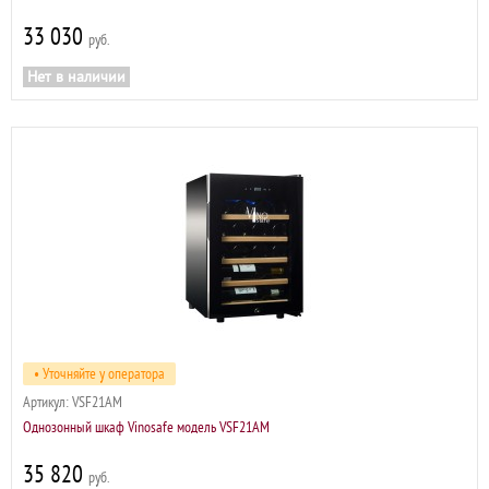
33 030
р
Нет в наличии
• Уточняйте у оператора
Артикул:
VSF21AM
Однозонный шкаф Vinosafe модель VSF21AM
35 820
р