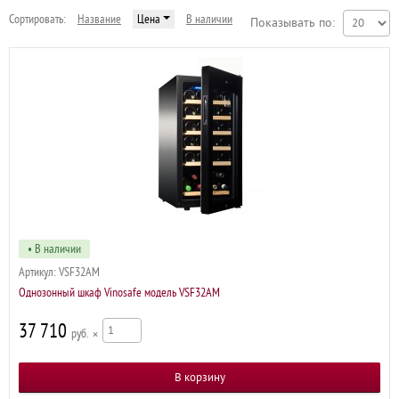
шкафы
винные шкафы
Сортировать:
Название
Цена
В наличии
Показывать по:
•
Аксессуары для винных
шкафов
• В наличии
Артикул:
VSF32AM
Однозонный шкаф Vinosafe модель VSF32AM
37 710
р
×