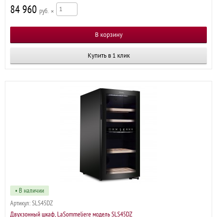
84 960
р
×
Купить в 1 клик
• В наличии
Артикул:
SLS45DZ
Двухзонный шкаф, LaSommeliere модель SLS45DZ