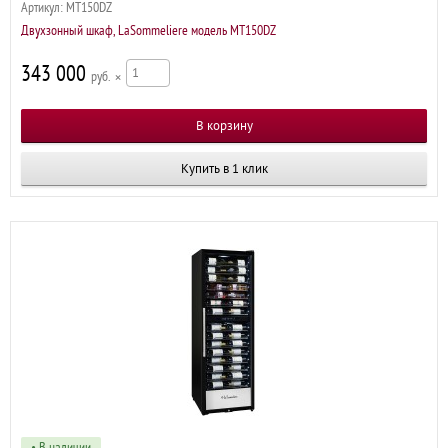
Артикул:
MT150DZ
Двухзонный шкаф, LaSommeliere модель MT150DZ
343 000
р
×
Купить в 1 клик
• В наличии