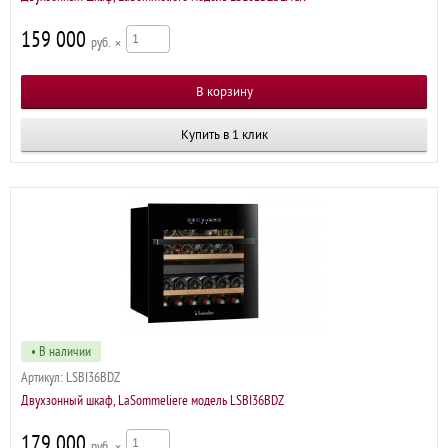
159 000
р
×
Купить в 1 клик
• В наличии
Артикул:
LSBI36BDZ
Двухзонный шкаф, LaSommeliere модель LSBI36BDZ
179 000
р
×