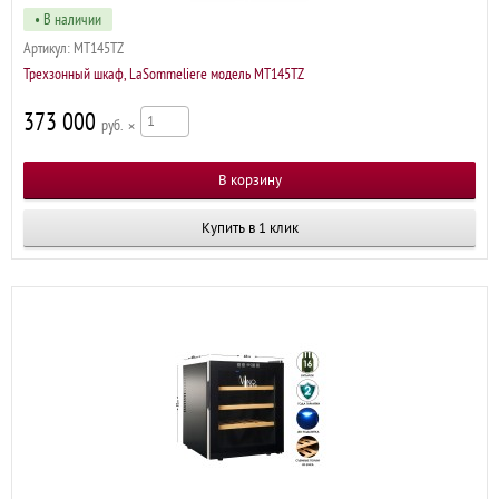
• В наличии
Артикул:
MT145TZ
Трехзонный шкаф, LaSommeliere модель MT145TZ
373 000
р
×
Купить в 1 клик