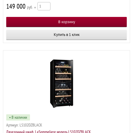
149 000
р
×
Купить в 1 клик
• В наличии
Артикул:
LS102DZBLACK
Двухзонный шкаф, LaSommeliere модель LS102DZBLACK