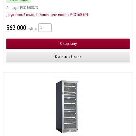
Артикул:
PRO160DZN
Двухзонный шкаф, LaSommeliere модель PRO160DZN
362 000
р
×
Купить в 1 клик