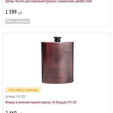
Щипцы VacuVin для открывания бутылок с шампанским, арт.68625606
1 599
р
Нет в наличии
• Уточняйте у оператора
Артикул:
FIV 107
Фляжка в античной медной отделке, Vin Bouquet, FIV 107