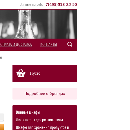
7
(
495
)
518-25-50
Винные погреба:
ОПЛАТА И ДОСТАВКА
КОНТАКТЫ
06
Пусто
Подробнее о брендах
Винные шкафы
Диспенсеры для розлива вина
Шкафы для хранения продуктов и