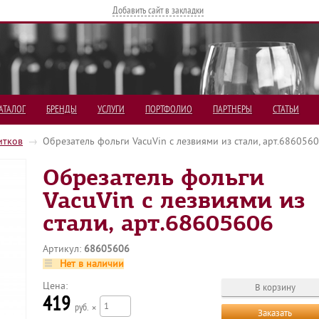
Добавить сайт в закладки
АТАЛОГ
БРЕНДЫ
УСЛУГИ
ПОРТФОЛИО
ПАРТНЕРЫ
СТАТЬИ
итков
→
Обрезатель фольги VacuVin с лезвиями из стали, арт.686056
Обрезатель фольги
VacuVin с лезвиями из
стали, арт.68605606
Артикул:
68605606
Нет в наличии
Цена:
419
р
×
Заказать