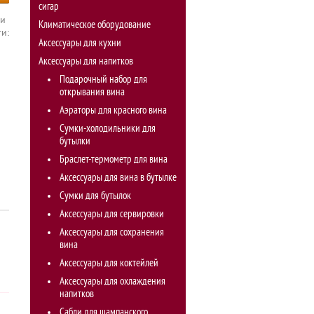
сигар
 и
Климатическое оборудование
и:
Аксессуары для кухни
Аксессуары для напитков
Подарочный набор для
открывания вина
Аэраторы для красного вина
Сумки-холодильники для
бутылки
Браслет-термометр для вина
Аксессуары для вина в бутылке
Сумки для бутылок
Аксессуары для сервировки
Аксессуары для сохранения
вина
Аксессуары для коктейлей
Аксессуары для охлаждения
напитков
Сабли для шампанского