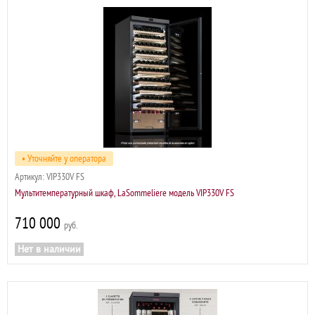
• Уточняйте у оператора
Артикул:
VIP330V FS
Мультитемпературный шкаф, LaSommeliere модель VIP330V FS
710 000
р
Нет в наличии