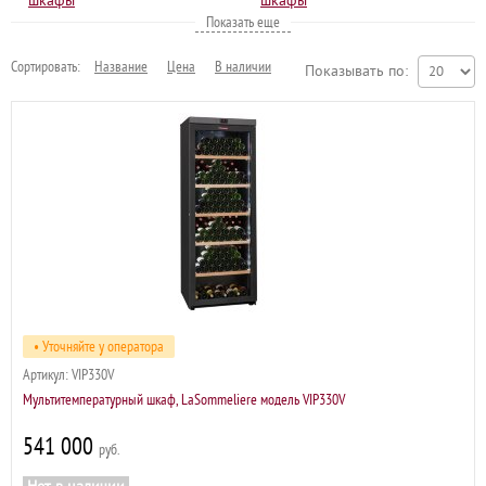
шкафы
шкафы
Показать еще
•
•
Трёхтемпературные винные
Мультитемпературные
шкафы
винные шкафы
Сортировать:
Название
Цена
В наличии
Показывать по:
•
Аксессуары для винных
шкафов
• Уточняйте у оператора
Артикул:
VIP330V
Мультитемпературный шкаф, LaSommeliere модель VIP330V
541 000
р