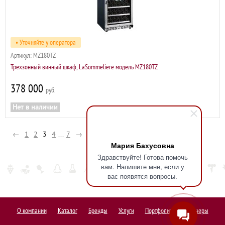
• Уточняйте у оператора
Артикул:
MZ180TZ
Трехзонный винный шкаф, LaSommeliere модель MZ180TZ
378 000
р
Нет в наличии
←
1
2
3
4
...
7
→
Мария Бахусовна
Здравствуйте! Готова помочь
вам. Напишите мне, если у
вас появятся вопросы.
О компании
Каталог
Бренды
Услуги
Портфолио
Партнеры