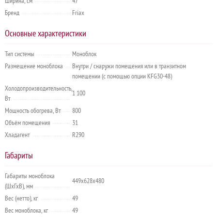
Ширина, см
47
Бренд
Friax
Основные характеристики
Тип системы
Моноблок
Размещение моноблока
Внутри / снаружи помещения или в транзитном
помещении (с помощью опции KFG30-48)
Холодопроизводительность,
1 100
Вт
Мощность обогрева, Вт
800
Объём помещения
31
Хладагент
R290
Габариты
Габариты моноблока
449х628х480
(ШхГхВ), мм
Вес (нетто), кг
49
Вес моноблока, кг
49