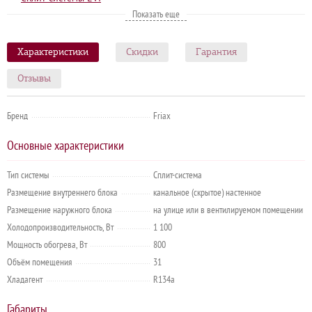
Сплит-системы для винных комнат
Показать еще
Климатические установки для винного погреба
Оборудование для вина
Характеристики
Скидки
Гарантия
Оборудование для винного магазина
Оборудование для винного погреба
Отзывы
Винные сплит-системы
Сплит-системы для винного погреба
Бренд
Friax
Основные характеристики
Тип системы
Сплит-система
Размещение внутреннего блока
канальное (скрытое) настенное
Размещение наружного блока
на улице или в вентилируемом помещении
Холодопроизводительность, Вт
1 100
Мощность обогрева, Вт
800
Объём помещения
31
Хладагент
R134a
Габариты