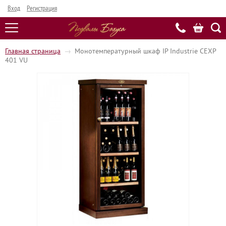
Вход
Регистрация
Главная страница
→
Монотемпературный шкаф IP Industrie CEXP
401 VU