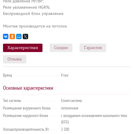
Реле давления HP/BP;
Реле увлаженения HGR%;
Беспроводной блок управления.
Монтаж производится на потолок.
Характеристики
Скидки
Гарантия
Отзывы
Бренд
Friax
Основные характеристики
Тип системы
Сплит-система
Размещение внутреннего блока
потолочное
Размещение наружного блока
с воздушным охлаждением канального типа
(GCG)
Холодопроизводительность, Вт
2 200