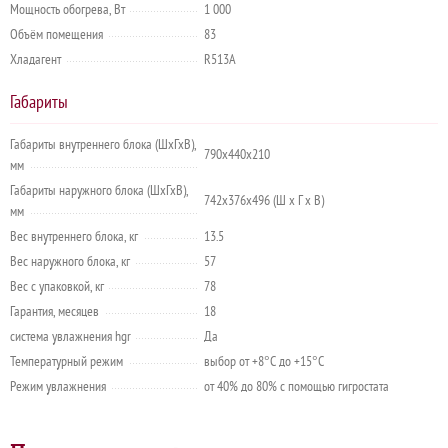
Мощность обогрева, Вт
1 000
Объём помещения
83
Хладагент
R513A
Габариты
Габариты внутреннего блока (ШхГхВ),
790х440х210
мм
Габариты наружного блока (ШхГхВ),
742x376x496 (Ш х Г х В)
мм
Вес внутреннего блока, кг
13.5
Вес наружного блока, кг
57
Вес с упаковкой, кг
78
Гарантия, месяцев
18
система увлажнения hgr
Да
Температурный режим
выбор от +8°C до +15°C
Режим увлажнения
от 40% до 80% с помощью гигростата