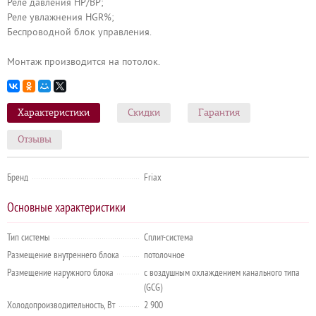
Реле давления HP/BP;
Реле увлажнения HGR%;
Беспроводной блок управления.
Монтаж производится на потолок.
Характеристики
Скидки
Гарантия
Отзывы
Бренд
Friax
Основные характеристики
Тип системы
Сплит-система
Размещение внутреннего блока
потолочное
Размещение наружного блока
с воздушным охлаждением канального типа
(GCG)
Холодопроизводительность, Вт
2 900