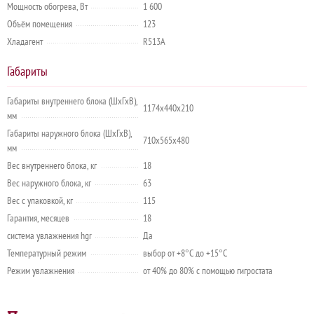
Мощность обогрева, Вт
1 600
Объём помещения
123
Хладагент
R513A
Габариты
Габариты внутреннего блока (ШхГхВ),
1174х440х210
мм
Габариты наружного блока (ШхГхВ),
710х565х480
мм
Вес внутреннего блока, кг
18
Вес наружного блока, кг
63
Вес с упаковкой, кг
115
Гарантия, месяцев
18
система увлажнения hgr
Да
Температурный режим
выбор от +8°C до +15°C
Режим увлажнения
от 40% до 80% с помощью гигростата