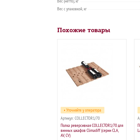
Вес (нетто), кг
Вес с упаковкой, кг
Похожие товары
• Уточняйте у оператора
Артикул:
COLLECTOR1/70
А
Полка реверсивная COLLECTOR1/70 для
П
винных шкафов Сlimadiff (серии CLA,
L
AV, CV)