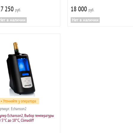
17 250
18 000
р
р
Нет в наличии
Нет в наличии
• Уточняйте у оператора
ртикул:
Echanson2
улер Echanson2, Выбор температуры
т 5°C до 18°C, Climadiff