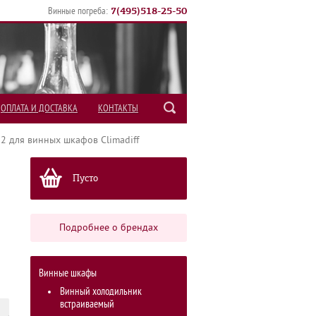
7
(
495
)
518-25-50
Винные погреба:
ОПЛАТА И ДОСТАВКА
КОНТАКТЫ
2 для винных шкафов Сlimadiff
Пусто
Подробнее о брендах
Винные шкафы
Винный холодильник
встраиваемый