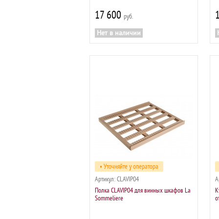
17 600
р
Нет в наличии
• Уточняйте у оператора
Артикул:
CLAVIP04
А
Полка CLAVIP04 для винных шкафов La
К
Sommeliere
о