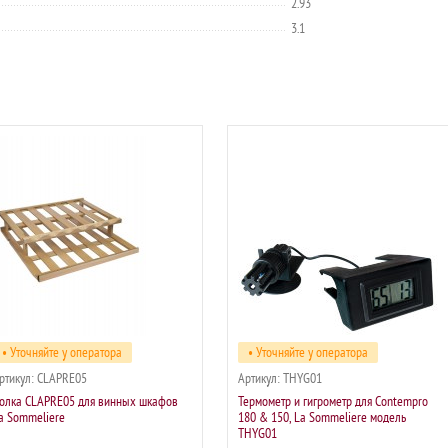
2.93
3.1
• Уточняйте у оператора
• Уточняйте у оператора
ртикул:
CLAPRE05
Артикул:
THYG01
олка CLAPRE05 для винных шкафов
Термометр и гигрометр для Contempro
a Sommeliere
180 & 150, La Sommeliere модель
THYG01