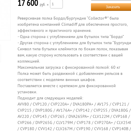
17 600
р
×
Заказать
Реверсивная полка Бордо/Бургундия “Collector®” была
изобретена компанией Climadiff для обеспечения простого,
эффективного и практичного хранения.
- Одна сторона с углублениями для бутылок типа “Бордо”
- Другая сторона с углублениями для бутылок типа “Бургунди
Символ типа бутылки клеймится по бокам полок, показывая
вам, какую сторону использовать в соответствии с вашей
коллекцией.
Максимальная загрузка с фиксированной полкой: 60 кг
Полка может быть раздвижной с добавлением рельсов в
соответствии с моделями винных шкафов.
Поставляется вместе с крепежом для фиксированной
установки.
Подходит для следующих моделей:
AVV80 / CVP120 / CVP220A+ / DVA180PA+ / AV175 / CVP121 /
CVP215 / DVP180G / AV176A+ / CVP142 / CVP255 / DVA180G /
AV220 / CVP143 / CVP265 / DVA265PA+ / CLV122M / CVP168 /
CVP266 / DVP265G / CLV179M / CVP178 / CVP270A+ / CLV25
/ CVP180 / CVV142 / CLV267M / CVP190 / CVV168 / CVP140B /