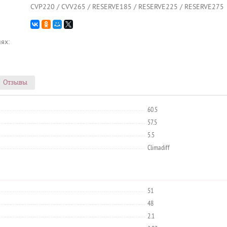
CVP220 / CVV265 / RESERVE185 / RESERVE225 / RESERVE275
ях:
Отзывы
60.5
57.5
5.5
Climadiff
51
48
2.1