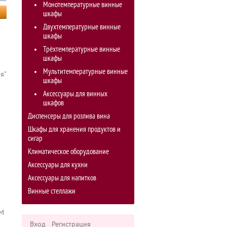
Монотемпературные винные
шкафы
Двухтемпературные винные
шкафы
Трёхтемпературные винные
шкафы
Мультитемпературные винные
я"
шкафы
Аксессуары для винных
шкафов
Диспенсеры для розлива вина
Шкафы для хранения продуктов и
сигар
Климатическое оборудование
Аксессуары для кухни
Аксессуары для напитков
Винные стеллажи
4M
Вход
Регистрация