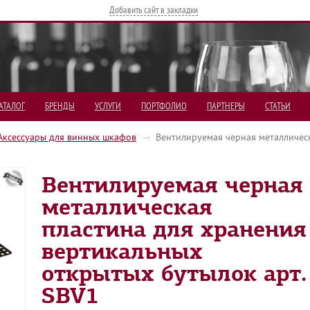
Добавить сайт в закладки
АТАЛОГ
БРЕНДЫ
УСЛУГИ
ПОРТФОЛИО
ПАРТНЕРЫ
СТАТЬИ
Аксессуары для винных шкафов
→
Вентилируемая черная металличес
Вентилируемая черная
металлическая
пластина для хранения
вертикальных
открытых бутылок арт.
SBV1