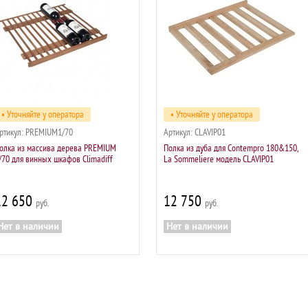
• Уточняйте у оператора
• Уточняйте у оператора
ртикул:
PREMIUM1/70
Артикул:
CLAVIP01
олка из массива дерева PREMIUM
Полка из дуба для Contempro 180&150,
/70 для винных шкафов Сlimadiff
La Sommeliere модель CLAVIP01
12 650
12 750
р
р
Нет в наличии
Нет в наличии