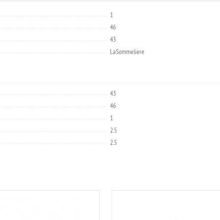
1
46
43
LaSommeliere
43
46
1
2.5
2.5