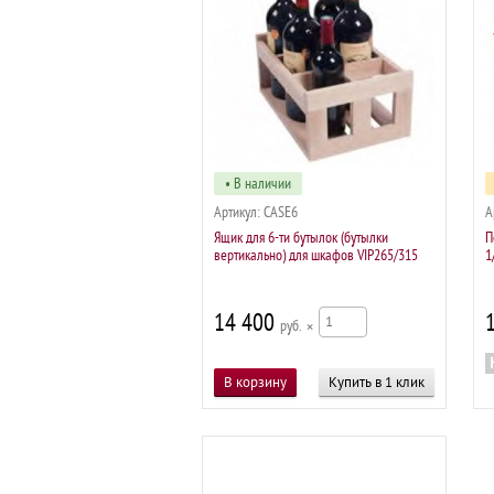
• В наличии
Артикул:
CASE6
А
Ящик для 6-ти бутылок (бутылки
П
вертикально) для шкафов VIP265/315
1
14 400
р
×
Купить в 1 клик