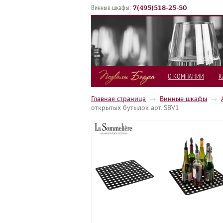
7
(
495
)
518-25-50
Винные шкафы:
О КОМПАНИИ
К
Главная страница
→
Винные шкафы
→
открытых бутылок арт. SBV1