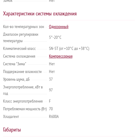
Замок
Нет
Характеристики системы охлаждения
Кол-во температурных зон
Однозонный
Диапазон регулировки
5°-20°C
температуры
Климатический класс
SN-ST (от +10°C до +38°C)
Система охлаждения
Компрессорная
Система "Зима"
Нет
Поддержание влажности
Нет
Уровень шума, дБ
37
Энергопотребление, кВт в
97
год
Класс энергопотребления
F
Потребляемая мощность (Вт)
70
Хладагент
R600A
Габариты