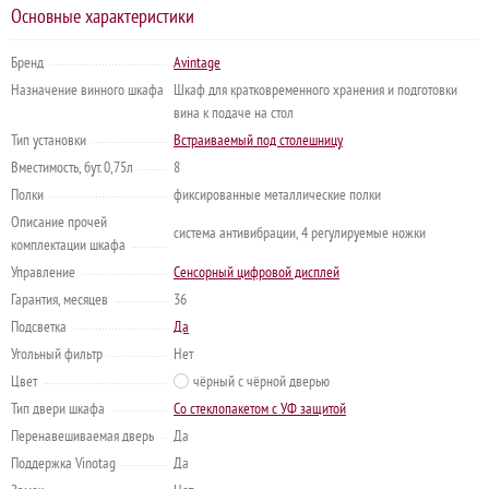
Основные характеристики
Бренд
Avintage
Назначение винного шкафа
Шкаф для кратковременного хранения и подготовки
вина к подаче на стол
Тип установки
Встраиваемый под столешницу
Вместимость, бут. 0,75л
8
Полки
фиксированные металлические полки
Описание прочей
система антивибрации, 4 регулируемые ножки
комплектации шкафа
Управление
Сенсорный цифровой дисплей
Гарантия, месяцев
36
Подсветка
Да
Угольный фильтр
Нет
Цвет
чёрный с чёрной дверью
Тип двери шкафа
Со стеклопакетом с УФ защитой
Перенавешиваемая дверь
Да
Поддержка Vinotag
Да