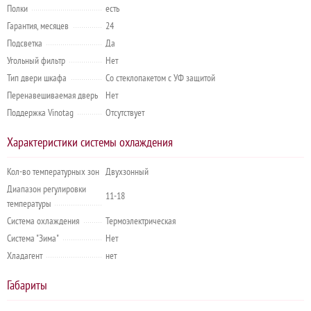
Полки
есть
Гарантия, месяцев
24
Подсветка
Да
Угольный фильтр
Нет
Тип двери шкафа
Со стеклопакетом с УФ защитой
Перенавешиваемая дверь
Нет
Поддержка Vinotag
Отсутствует
Характеристики системы охлаждения
Кол-во температурных зон
Двухзонный
Диапазон регулировки
11-18
температуры
Система охлаждения
Термоэлектрическая
Система "Зима"
Нет
Хладагент
нет
Габариты