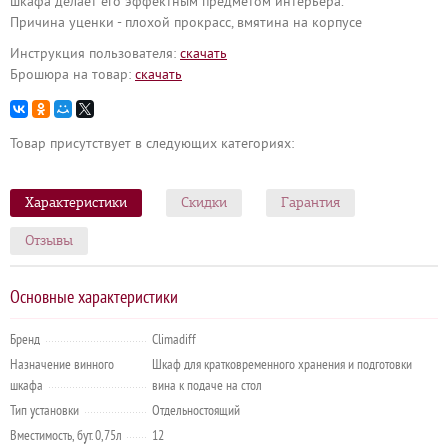
шкафа делает его эффектным предметом интерьера.
Причина уценки - плохой прокрасс, вмятина на корпусе
Инструкция пользователя:
cкачать
Брошюра на товар:
cкачать
Товар присутствует в следующих категориях:
Характеристики
Скидки
Гарантия
Отзывы
Основные характеристики
Бренд
Climadiff
Назначение винного
Шкаф для кратковременного хранения и подготовки
шкафа
вина к подаче на стол
Тип установки
Отдельностоящий
Вместимость, бут. 0,75л
12