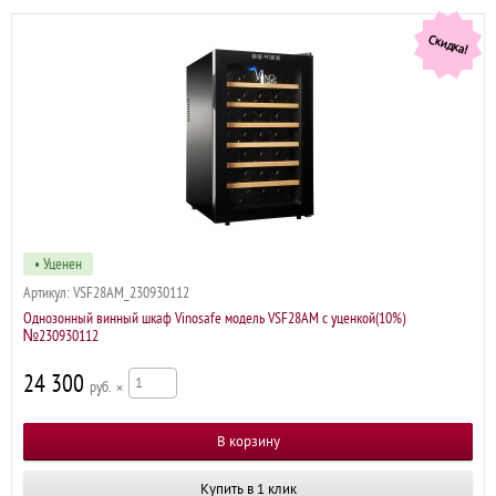
Скидка!
• Уценен
Артикул:
VSF28AM_230930112
Однозонный винный шкаф Vinosafe модель VSF28AM с уценкой(10%)
№230930112
24 300
р
×
Купить в 1 клик