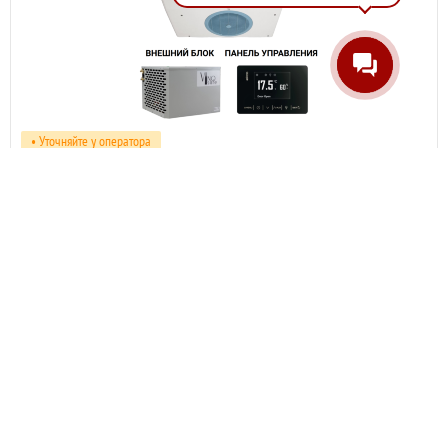
• Уточняйте у оператора
Артикул:
VSVNAPLK050H+
Сплит-система VinoSafe VSVNAPLK050H+ удаленное управление и мониторинг
812 900
р
Нет в наличии