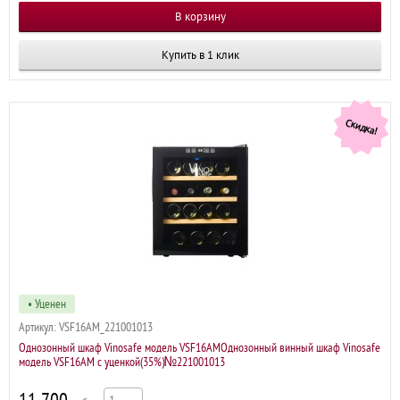
Купить в 1 клик
Скидка!
• Уценен
Артикул:
VSF16AM_221001013
Однозонный шкаф Vinosafe модель VSF16AMОднозонный винный шкаф Vinosafe
модель VSF16AM с уценкой(35%)№221001013