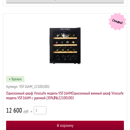
Скидка!
• Уценен
Артикул:
VSF16AM_221001001
Однозонный шкаф Vinosafe модель VSF16AMОднозонный винный шкаф Vinosafe
модель VSF16AM с уценкой (30%)№221001001
12 600
р
×