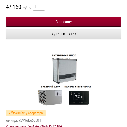
47 160
р
×
Купить в 1 клик
• Уточняйте у оператора
Артикул:
VSVNAKAS050H
Сплит-система VinoSafe VSVNAKAS050H