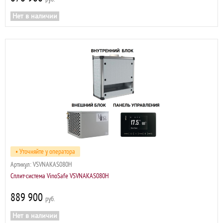
Нет в наличии
• Уточняйте у оператора
Артикул:
VSVNAKAS080H
Сплит-система VinoSafe VSVNAKAS080H
889 900
р
Нет в наличии