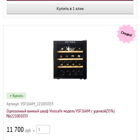
Купить в 1 клик
Скидка!
• Уценен
Артикул:
VSF16AM_221001033
Однозонный винный шкаф Vinosafe модель VSF16AM с уценкой(35%)
№221001033
11 700
р
×