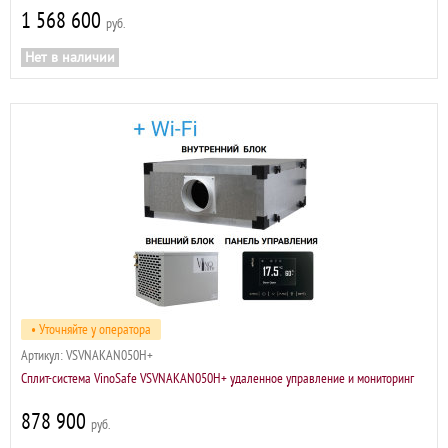
1 568 600
р
Нет в наличии
• Уточняйте у оператора
Артикул:
VSVNAKAN050H+
Сплит-система VinoSafe VSVNAKAN050H+ удаленное управление и мониторинг
878 900
р