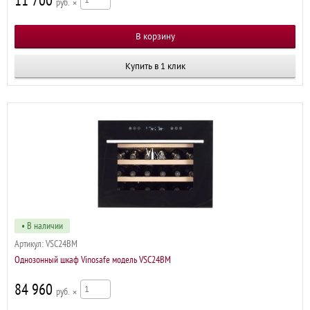
11 700
р
×
Купить в 1 клик
• В наличии
Артикул:
VSC24BM
Однозонный шкаф Vinosafe модель VSC24BM
84 960
р
×