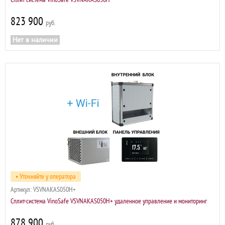
823 900
р
Нет в наличии
• Уточняйте у оператора
Артикул:
VSVNAKAS050H+
Сплит-система VinoSafe VSVNAKAS050H+ удаленное управление и мониторинг
878 900
р