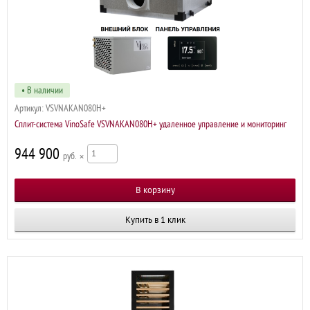
• В наличии
Артикул:
VSVNAKAN080H+
Сплит-система VinoSafe VSVNAKAN080H+ удаленное управление и мониторинг
944 900
р
×
Купить в 1 клик