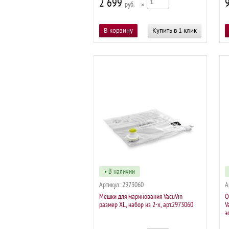
2 699
р
×
Купить в 1 клик
• В наличии
Артикул:
2973060
А
Мешки для маринования VacuVin
О
размер XL, набор из 2-х, арт.2973060
V
э