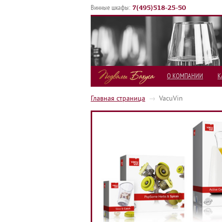
7
(
495
)
518-25-50
Винные шкафы:
О КОМПАНИИ
К
Главная страница
→
VacuVin