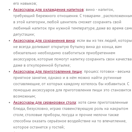
его навыков;
Аксессуары для охлаждения напитков
: вино - напиток,
требующий бережного отношения. С товарами , расположенны
в этой категории, любой ценитель сможет сохранять свой
любимый напиток при нужной температуре, даже во время сам
дегустации;
Аксессуары для сохранения вина
: если вы из тех людей, которы
не всегда допивают открытую бутылку вина до конца, вам
обязательно необходимо озаботиться приобретением
аксессуаров, которые помогут напитку сохранить свои качества
даже в откупоренной бутылке;
Аксессуары для приготовления пищи
: процесс готовки - весьма
приятное занятие, однако и в нём можно найти рутинные
составляющие, от которых каждому хотелось бы избавиться. С
помощью аксессуаров для приготовления пищи это становится
возможным;
Аксессуары для сервировки стола
: хотя сами приготовленные
блюда, безусловно, играю главенствующую роль на накрытом
столе, столовые приборы, посуда и прочие мелочи также
способны оказать серьёзное воздействие на то впечатление,
которое останется у гостей;