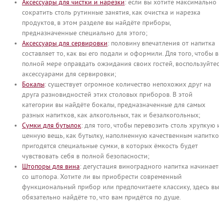
Аксессуары для чистки и нарезки
: если вы хотите максимально
сократить столь рутинные занятия, как очистка и нарезка
продуктов, в этом разделе вы найдёте приборы,
предназначенные специально для этого;
Аксессуары для сервировки
: половину впечатления от напитка
составляет то, как вы его подали и оформили. Для того, чтобы в
полной мере оправдать ожэидания своих гостей, воспользуйте
аксессуарами для сервировки;
Бокалы
: существует огромное количество непохожих друг на
друга разновидностей этих столовых приборов. В этой
категории вы найдёте бокалы, предназначенные для самых
разных напитков, как алкогольных, так и безалкогольных;
Сумки для бутылок
: для того, чтобы перевозить столь хрупкую 
ценную вещь, как бутылку, наполненную качественным напитко
пригодятся специальные сумки, в которых ёмкость будет
чувствовать себя в полной безопасности;
Штопоры для вина
: дегустация виноградного напитка начинает
со штопора. Хотите ли вы приобрести современный
функциональный прибор или предпочитаете классику, здесь вы
обязательно найдёте то, что вам придётся по душе.