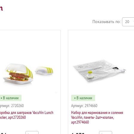
n
Показывать по:
• В наличии
• В наличии
ртикул:
2720260
Артикул:
2974660
оробка для завтраков VacuVin Lunch
Набор для маринования и соления
ocker, арт.2720260
VacuVin, пакеты-2шт+клапан,
арт.2974660