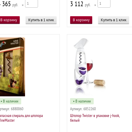
4 365
3 112
р
×
р
×
Купить в 1 клик
Купить в 1 клик
• В наличии
• В наличии
ртикул:
6880060
Артикул:
6852260
апасная спираль для штопора
Штопор Twister в упаковке j-hook,
ineMaster
белый