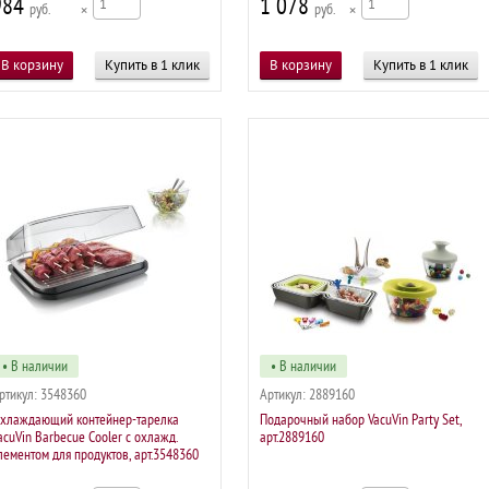
984
1 078
р
×
р
×
Купить в 1 клик
Купить в 1 клик
• В наличии
• В наличии
ртикул:
3548360
Артикул:
2889160
хлаждающий контейнер-тарелка
Подарочный набор VacuVin Party Set,
acuVin Barbecue Cooler с охлажд.
арт.2889160
лементом для продуктов, арт.3548360