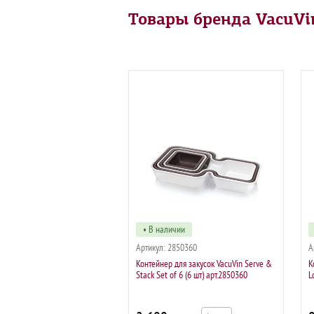
Товары бренда VacuVi
• В наличии
Артикул:
2850360
А
Контейнер для закусок VacuVin Serve &
К
Stack Set of 6 (6 шт) арт.2850360
L