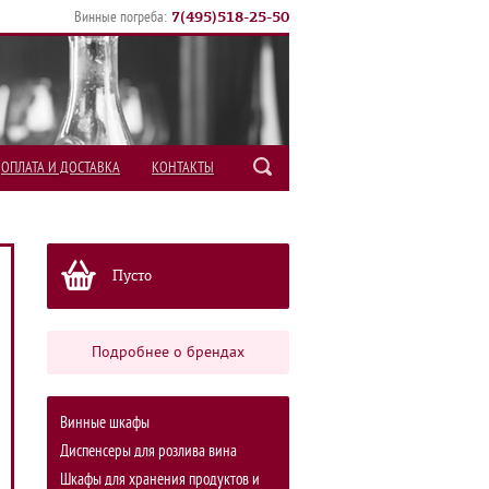
7
(
495
)
518-25-50
Винные погреба:
ОПЛАТА И ДОСТАВКА
КОНТАКТЫ
Пусто
Подробнее о брендах
Винные шкафы
Диспенсеры для розлива вина
Шкафы для хранения продуктов и