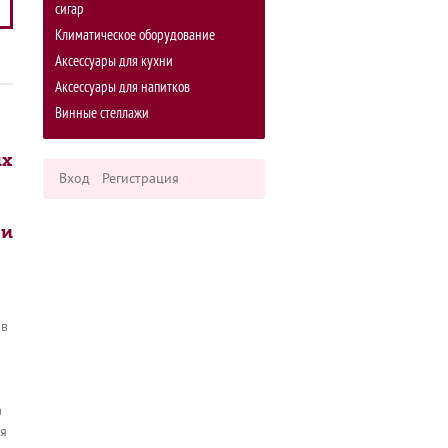
сигар
Климатическое оборудование
Аксессуары для кухни
Аксессуары для напитков
Винные стеллажи
ых
Вход
Регистрация
 и
й
ов
а
ия