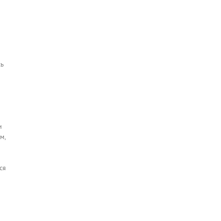
сь
и
м,
ся