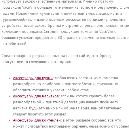
использует высококачественные материалы. Именно поэтому
продукция VacuVin обладает отменным качеством и безупречно служ
годами. Поклонники кулинарии и почитатели вина, специалисты и
гурманы-любители давно оценили роскошные по дизайну полезные
устройства голландского бренда и стремятся регулярно пополнять св
коллекции новинками. Сегодня продукция компании VacuVin с
большим успехом продается в 80 странах, неизменно вызывая востор
потребителей.
Среди товаров, представленных на нашем сайте, этот бренд
присутствует в следующих категориях:
Аксессуары для кухни
: любая кухня состоит из множества
разнообразных приборов и приспособлений, призванных
облегчить готовку и украсить собою стол;
Аксессуары для напитков
: если вы хотите сделать более
разнообразной и приятной дегустацию вашего любимого
напитка, будь это вино или обычная вода, вам обязательно
следует посетить этот раздел;
Аксессуары для коктейлей
: в этом разделе собрано всё, что
может пригодиться настоящему бармену, независимо от уровн