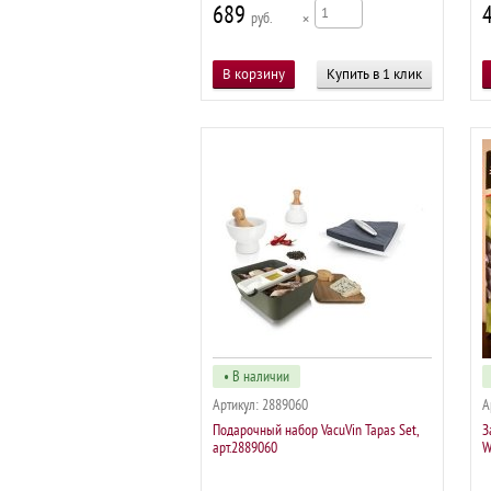
689
р
×
Купить в 1 клик
• В наличии
Артикул:
2889060
А
Подарочный набор VacuVin Tapas Set,
З
арт.2889060
W