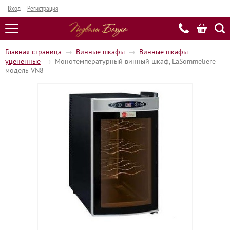
Вход
Регистрация
Главная страница
→
Винные шкафы
→
Винные шкафы-
уцененные
→
Монотемпературный винный шкаф, LaSommeliere
модель VN8