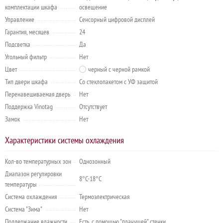
комплектации шкафа
освещение
Управление
Сенсорный цифровой дисплей
Гарантия, месяцев
24
Подсветка
Да
Угольный фильтр
Нет
Цвет
черный с черной рамкой
Тип двери шкафа
Со стеклопакетом с УФ защитой
Перенавешиваемая дверь
Нет
Поддержка Vinotag
Отсутствует
Замок
Нет
Характеристики системы охлаждения
Кол-во температурных зон
Однозонный
Диапазон регулировки
8°C-18°C
температуры
Система охлаждения
Термоэлектрическая
Система "Зима"
Нет
Поддержание влажности
Есть, с помощью "плачущей" стенки